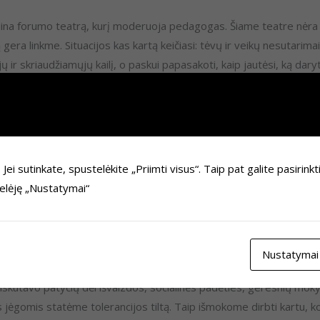
ina forumo teatrą, kurį moderuoja pedagogas. Šiame teatre nėra pa
 gera linkme. Situacijos kas kartą keičiasi: tėvų ir veikų nesutarimai,
ų ir skriaudžiamųjų kailį, o paskui papasakoti, kaip jautėsi, ką darytų
griebiasi visuomenei naudingų darbų. Pavyzdžiui, Barupės pagrindin
ikuoja jų aplinkoje esančias problemas. Paskui, organizuodami įvair
i sutinkate, spustelėkite „Priimti visus“. Taip pat galite pasirinkt
telėję „Nustatymai“
 – turbūt tokia pirmoji mintis galėjo šauti ne vienam jaunimo lyd
Nustatymai
okymų, visi kaip susitarę kartojo „mes galim!”. Jonavos Senamiesči
skutavo patyčių dėl išvaizdos, socialinės padėties, geresnių mo
s jėgomis statėme tolerancijos tiltą. Taip išmokome dirbti kartu,