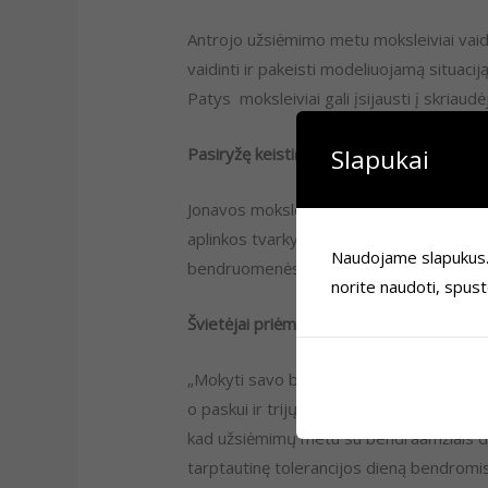
Antrojo užsiėmimo metu moksleiviai vaid
vaidinti ir pakeisti modeliuojamą situaciją
Patys moksleiviai gali įsijausti į skriaudėj
Pasiryžę keisti(s)
Slapukai
Jonavos moksleiviai ne tik kalbasi. Jie 
aplinkos tvarkymo akciją. O dabar identif
Naudojame slapukus. Je
bendruomenės dėmesį ir jas išspręsti.
norite naudoti, spus
Švietėjai priėmė iššūkį
„Mokyti savo bendraamžius – neįmanoma“,
o paskui ir trijų dienų išvažiuojamųjų m
kad užsiėmimų metu su bendraamžiais di
tarptautinę tolerancijos dieną bendromi