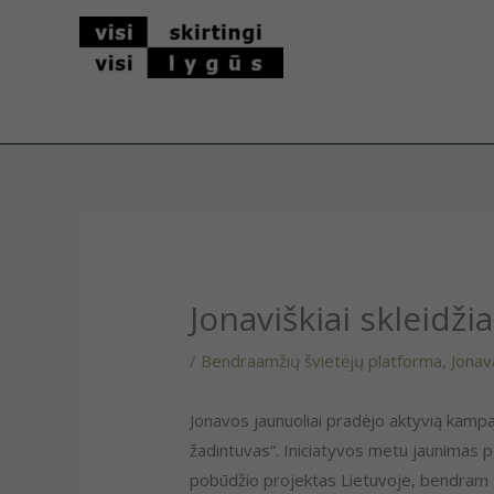
Pereiti
prie
turinio
Jonaviškiai skleidži
/
Bendraamžių švietėjų platforma
,
Jonav
Jonavos jaunuoliai pradėjo aktyvią kampan
žadintuvas“. Iniciatyvos metu jaunimas 
pobūdžio projektas Lietuvoje, bendram tik