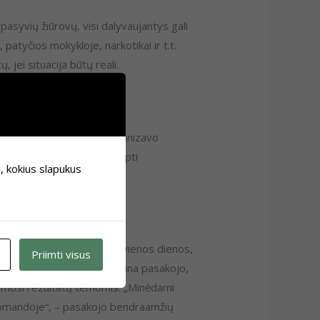
syvių žiūrovų, visi dalyvaujantys gali
 patyčios mokykloje, narkotikai ir t.t.
, jei situacija būtų reali.
ės mokyklos dalyviai suorganizavo
ias akcijas, bandys atkreipti
i, kokius slapukus
eriui. Tačiau po surengtų vienos dienos,
Priimti visus
o gimnazijos dešimtokė Polina pasakojo,
kymosi rezultatų temomis. „Minėdami
 komandoje“, – pasakojo bendraamžių