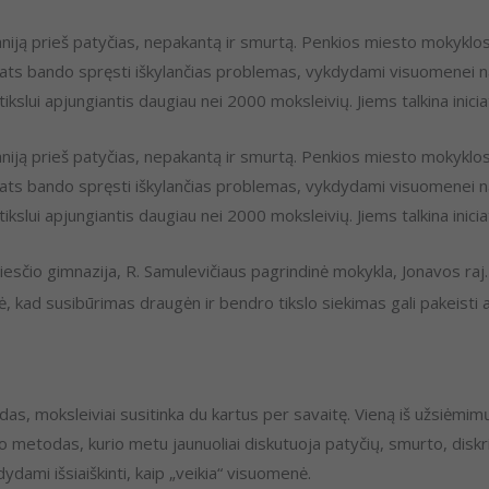
iją prieš patyčias, nepakantą ir smurtą. Penkios miesto mokyklos įs
pats bando spręsti iškylančias problemas, vykdydami visuomenei n
slui apjungiantis daugiau nei 2000 moksleivių. Jiems talkina inicia
iją prieš patyčias, nepakantą ir smurtą. Penkios miesto mokyklos įs
pats bando spręsti iškylančias problemas, vykdydami visuomenei n
slui apjungiantis daugiau nei 2000 moksleivių. Jiems talkina inicia
esčio gimnazija, R. Samulevičiaus pagrindinė mokykla, Jonavos raj
dė, kad susibūrimas draugėn ir bendro tikslo siekimas gali pakeisti a
as, moksleiviai susitinka du kartus per savaitę. Vieną iš užsiėmi
metodas, kurio metu jaunuoliai diskutuoja patyčių, smurto, diskri
dydami išsiaiškinti, kaip „veikia“ visuomenė.