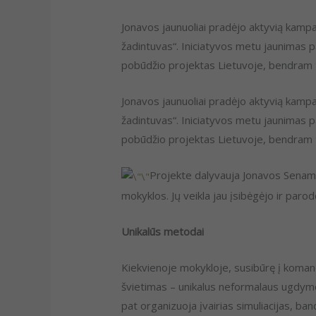
Jonavos jaunuoliai pradėjo aktyvią kampan
žadintuvas“. Iniciatyvos metu jaunimas 
pobūdžio projektas Lietuvoje, bendram tik
Jonavos jaunuoliai pradėjo aktyvią kampan
žadintuvas“. Iniciatyvos metu jaunimas 
pobūdžio projektas Lietuvoje, bendram tik
Projekte dalyvauja Jonavos Senami
mokyklos. Jų veikla jau įsibėgėjo ir paro
Unikalūs metodai
Kiekvienoje mokykloje, susibūrę į komand
švietimas – unikalus neformalaus ugdymo 
pat organizuoja įvairias simuliacijas, ban