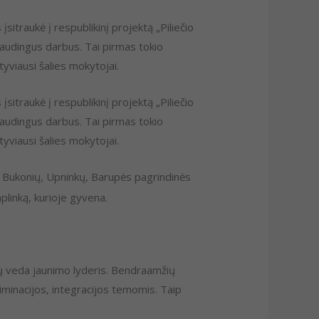
itraukė į respublikinį projektą „Piliečio
audingus darbus. Tai pirmas tokio
tyviausi šalies mokytojai.
itraukė į respublikinį projektą „Piliečio
audingus darbus. Tai pirmas tokio
tyviausi šalies mokytojai.
. Bukonių, Upninkų, Barupės pagrindinės
plinką, kurioje gyvena.
mų veda jaunimo lyderis. Bendraamžių
minacijos, integracijos temomis. Taip