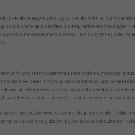
derė Monika Margytė sakė, jog jai patinka dirbti su bendraamžiais
s. Daug diskutuojame apie patyčias, smurtą, narkotines medžiagas ir v
 surašytos moksleivių mintys. Paskui juos sujungėme į didelį tolera
ms.
damus forumo teatro užsiėmimus nėra mokama, mokytojai entuzias
 muzikos bei dailės mokytoja, sako pastebėjusi, jog vaikai keičia
ksleiviai jau nebepraeina pro šalį, jei pamato bendraamžį netinkam
ti savo tėvus, brolius ir seseris“, – entuziazmo neslėpė pedagog
antriai laukia užsiėmimų, vis domisi, ką jų metu veiks. „Reikia mokė
omeninę veiklą, kad dviejų užsiėmimų per savaitę nebeužtenka. Moksle