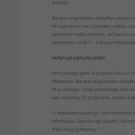
švietėja.
Barupės pagrindinės mokyklos jaunimo ly
kiti supranta ir nori įsitraukti į veikla
lankstėme mažus laivelius, ant kurių buvo
užsiėmimus veda 7 – 9 klasių moksleivia
Mokytojai pasiryžę padėti
Nors pedagogams iš projekto lėšų už ve
Makutienė, Barupės pagrindinės mokyklos
tik prasidėjęs, tačiau pastebėjau, kad mo
taip nederėtų. O grįžę namo, bando moky
D. Makutienė pasakojo, kad moksleiviai nek
informaciją. Dalyviai taip įsijautė į visu
ieško naujų galimybių.“