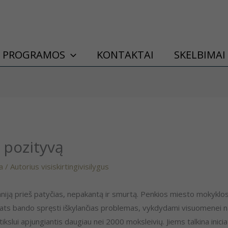
PROGRAMOS
KONTAKTAI
SKELBIMAI
a pozityvą
a
/ Autorius
visiskirtingivisilygus
iją prieš patyčias, nepakantą ir smurtą. Penkios miesto mokyklos įs
pats bando spręsti iškylančias problemas, vykdydami visuomenei n
slui apjungiantis daugiau nei 2000 moksleivių. Jiems talkina inicia