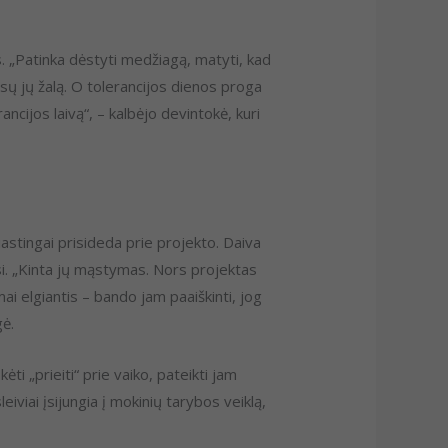
. „Patinka dėstyti medžiagą, matyti, kad
isų jų žalą. O tolerancijos dienos proga
ncijos laivą“, – kalbėjo devintokė, kuri
tingai prisideda prie projekto. Daiva
si. „Kinta jų mąstymas. Nors projektas
ai elgiantis – bando jam paaiškinti, jog
ė.
ti „prieiti“ prie vaiko, pateikti jam
iviai įsijungia į mokinių tarybos veiklą,