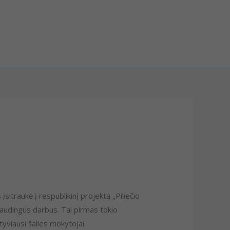
itraukė į respublikinį projektą „Piliečio
audingus darbus. Tai pirmas tokio
tyviausi šalies mokytojai.