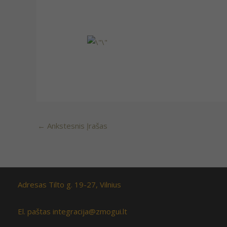
←
Ankstesnis Įrašas
Adresas Tilto g. 19-27, Vilnius
El. paštas integracija@zmogui.lt