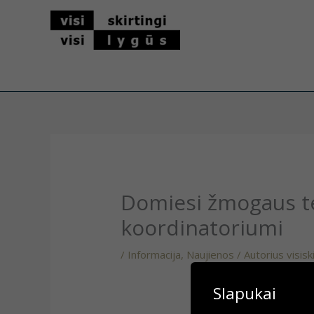
Pereiti
prie
turinio
Domiesi žmogaus te
koordinatoriumi
/
Informacija
,
Naujienos
/ Autorius
visisk
Slapukai