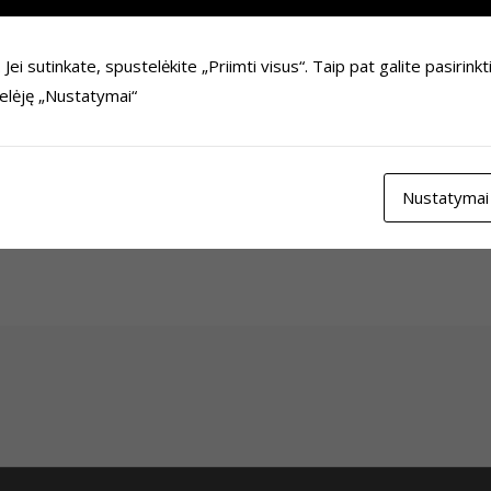
i sutinkate, spustelėkite „Priimti visus“. Taip pat galite pasirinkt
prie savanorių būrio savanorių koordinatorių (-ę) bei komunikacijo
telėję „Nustatymai“
s gali rasti prisegtame faile:
Nustatymai