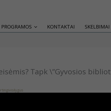
PROGRAMOS
KONTAKTAI
SKELBIMAI
isėmis? Tapk \”Gyvosios bibliot
irtingivisilygus