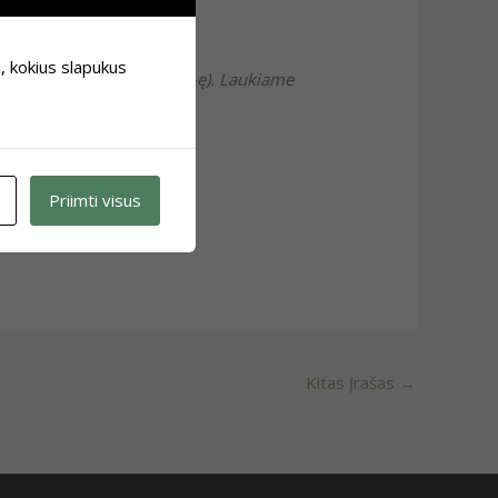
i, kokius slapukus
s ir marketingo aktyvistą (-ę). Laukiame
Priimti visus
Kitas Įrašas
→