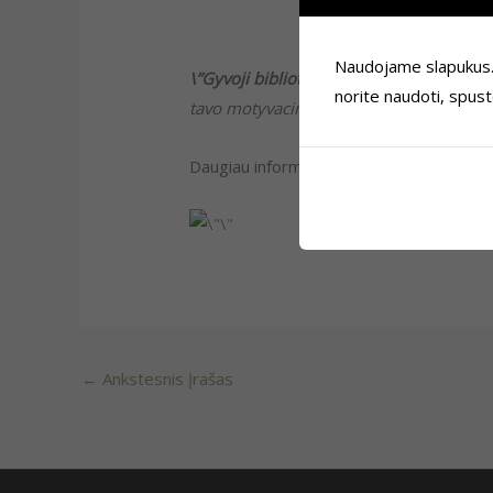
Naudojame slapukus. Je
\”Gyvoji biblioteka\”
kviečia prisijungti 
norite naudoti, spus
tavo motyvacinio laiško ir tavęs
Daugiau informacijos apie atviras pozicija
←
Ankstesnis Įrašas