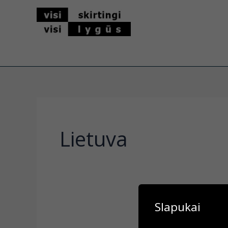
Pereiti
prie
turinio
Lietuva
Slapukai