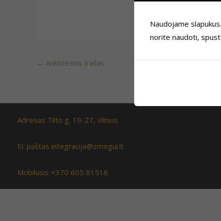
Naudojame slapukus. Je
norite naudoti, spus
←
Ankstesnis Įrašas
Adresas Tilto g. 19-27, Vilnius
El. paštas integracija@zmogui.lt
Mobilusis +370 605 81516