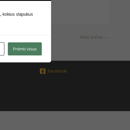
i, kokius slapukus
Kitas Įrašas
→
Priimti visus
Facebook