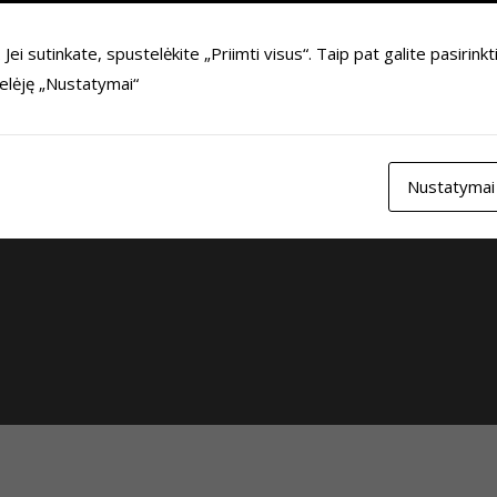
i sutinkate, spustelėkite „Priimti visus“. Taip pat galite pasirinkt
telėję „Nustatymai“
Nustatymai