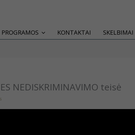
PROGRAMOS
KONTAKTAI
SKELBIMAI
r ES NEDISKRIMINAVIMO teisė
us
dinys teisininkams apie Europos Sąjungos teisę, reglamentuojančią 