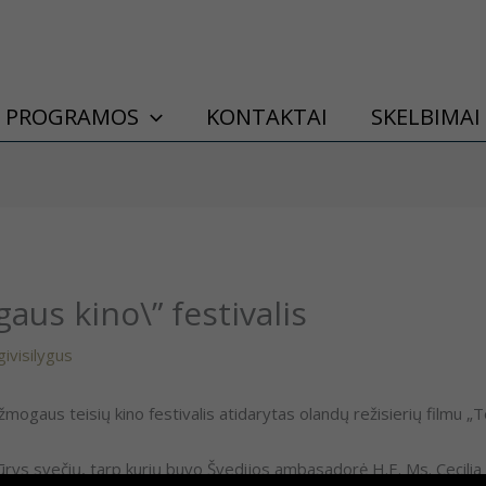
PROGRAMOS
KONTAKTAI
SKELBIMAI
aus kino\” festivalis
ngivisilygus
 žmogaus teisių kino festivalis atidarytas olandų režisierių filmu „
būrys svečių, tarp kurių buvo Švedijos ambasadorė H.E. Ms. Cecili