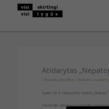
Pereiti
prie
turinio
Atidarytas „Nepatog
/
Pasaulio aktualijos
/ Autorius
visiskirti
Spalio 20 d. vakarą kino teatre „Skalvija“
Į festivalio atidarymą susirinko gausus 