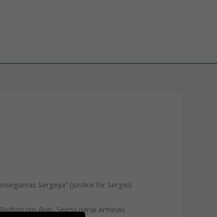
Teisingumas Sergejui“ (Justice for Sergei).
a Ruthström-Ruin, Seimo nariai Arminas