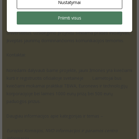
Nustatymai
stengiamasi sudominti jaunus žmones.
Dalyvauti projekte kviečiami komunikacijos, žurnalistikos ir
Priimti visus
audiovizualinių mokslų studentai ar neseniai baigę ES
universitetus. Užsidegimo projektu siekiama pradėti iniciatyvas,
įkvėptas jaunimą dominnančiomis komunikacijos temomis.
Kontaktai:
Norėdami dalyvauti šiame projekte, jauni žmonės yra kviečiami
kurti ir registruotis oficialioje svetainėje
čia
. Laimėtojai bus
kviečiami mokamai praktikai TBWA, Euronews ir technologijų
korporacijoje bei laimės 1000 eurų prizą bei 500 eurų
paduogos prizus.
Daugiau informacijos apie kategorijas ir temas –
čia.
Europos Komisijos, NVO informacijos ir paramos centro
informacija