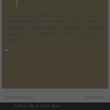
Veiklos vykdomos įgyvendinant Europos socialinio fondo ir
Lietuvos Respublikos lėšomis finansuojamą projektą TAPK
(„Neformaliojo švietimo paslaugų rėmimo sistemos sukūrimas
savivaldybėse\”), kurį administruoja Švietimo mainų paramos
fondas.
←
Ankstesnis Įrašas
Kitas Įrašas
→
Adresas Tilto g. 19-27, Vilnius