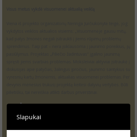
Visus metus vykdė visuomenei aktualią veiklą
Viena iš projekto organizatorių Neringa Jurčiukonytė teigė, jog
vykdytos veiklos aktualios visiems: „Visuomenėje gausu mitų,
kad patys žmonės negali įsitraukti į jiems rūpimų problemų
sprendimus. Taip pat – nėra įsiklausoma į jaunimo poreikius, jų
pasiūlymus. Projektas „Piliečio žadintuvas“ įgalino jaunimą
spręsti jiems svarbias problemas. Moksleiviai aktyviai įsitraukė į
diskusijas apie patyčias, žalingus įpročius, jaunimo santykius su
vyresnių kartų žmonėmis, aktualias visuomenei problemas. Per
devynis mėnesius trukusį projektą keitėsi dalyvių vertybės. Būti
pilietišku, tai nereiškia atlikti darbus priverstinai.
Būti piliečiu yra madinga! Pilietiškumas –
gyvenimo būdas, įsiklausymas į
Slapukai
bendruomenės poreikius“, –
apibendrindama mokslo metų veiklas sakė