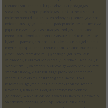
Forumo teatro metodui, kurį vesdavo 171 pedagogas,
socialinis darbuotojas, psichologas. Prieš 14 metų Menų ir
mokymo namų direktorės R. Vaičekonytės į Lietuvą „atvežtas“
neformalaus ugdymo metodas padėjo moksleiviams tiesiogiai
pajusti ir išgyventi įvairias situacijas, mokytis bendravimo
meno. „Kartų konfliktai, socialinė atskirtis ir dėl to mokyklose
kylančios patyčios, smurtas – tai tik keletas iš daugelio temų,
nagrinėtų projekto metu. Forumo teatras skiriasi nuo mums
įprastų savo interaktyvumu. Į jį tiesiogiai gali įsitraukti ir
vaidinantieji, ir žiūrovai. Moksleiviai įsijausdavo į skriaudėjų ir
skriaudžiamųjų vaidmenis, o žiūrovai galėdavo bet kurio metu
stabdyti situaciją, diskutuoti, siūlyti problemos sprendimo
variantus ir vaidinimą pasukti teigiama linkme. Toks
neformalus ugdymo būdas leidžia moksleiviams scenoje
išgyventus, išsiaiškintus dalykus pritaikyti kasdieniame
gyvenime“, – apie kiekvienos savaitės užsiėmimus pasakojo R.
Vaičekonytė ir pridūrė, jog šioje vietoje kvalifikuotas