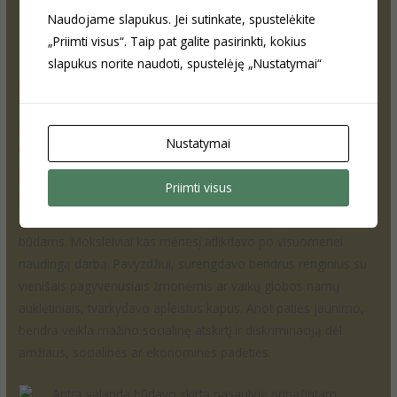
NSII direktorė.
Naudojame slapukus. Jei sutinkate, spustelėkite
„Priimti visus“. Taip pat galite pasirinkti, kokius
slapukus norite naudoti, spustelėję „Nustatymai“
Diskusijų epicentre – kasdienės problemos
Projekto metu moksleiviai susitikdavo du kartus per savaitę.
Nustatymai
Viena valanda būdavo skirta bendraamžių švietimo metodui. Jo
metu jaunimo lyderiai vesdavo užsiėmimus savo
Priimti visus
bendraamžiams, kurių metu moksleiviai patys bandė ieškoti
priežastinių ryšių esamoms problemoms ir jų sprendimo
būdams. Moksleiviai kas mėnesį atlikdavo po visuomenei
naudingą darbą. Pavyzdžiui, surengdavo bendrus renginius su
vienišais pagyvenusiais žmonėmis ar vaikų globos namų
auklėtiniais, tvarkydavo apleistus kapus. Anot paties jaunimo,
bendra veikla mažino socialinę atskirtį ir diskriminaciją dėl
amžiaus, socialinės ar ekonominės padėties.
Antra valanda būdavo skirta pasaulyje pripažintam