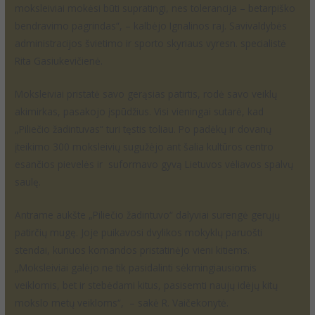
moksleiviai mokėsi būti supratingi, nes tolerancija – betarpiško
bendravimo pagrindas“, – kalbėjo Ignalinos raj. Savivaldybės
administracijos švietimo ir sporto skyriaus vyresn. specialistė
Rita Gasiukevičienė.
Moksleiviai pristatė savo gerąsias patirtis, rodė savo veiklų
akimirkas, pasakojo įspūdžius. Visi vieningai sutarė, kad
„Piliečio žadintuvas“ turi tęstis toliau. Po padėkų ir dovanų
įteikimo 300 moksleivių sugužėjo ant šalia kultūros centro
esančios pievelės ir suformavo gyvą Lietuvos vėliavos spalvų
saulę.
Antrame aukšte „Piliečio žadintuvo“ dalyviai surengė gerųjų
patirčių mugę. Joje puikavosi dvylikos mokyklų paruošti
stendai, kuriuos komandos pristatinėjo vieni kitiems.
„Moksleiviai galėjo ne tik pasidalinti sėkmingiausiomis
veiklomis, bet ir stebėdami kitus, pasisemti naujų idėjų kitų
mokslo metų veikloms“, – sakė R. Vaičekonytė.