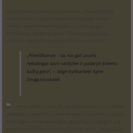
Renginį pradėjusi viena iš organizatorių, „Menų mokymo
namų“ direktorė Rimanta Vaičekonytė surengė trumpą
viktoriną. Ji moksleivių klausė, kas, jų manymu, yra
pilietiškumas. Ignalinos rajono Č. Kudabos pagrindinės
mokyklos septintokė drąsiai išreiškė savo nuomonę:
„Pilietiškumas – tai, kai gali jaustis
reikalingas savo valstybei ir padaryti kitiems
kažką gero“, – teigė trylikametė Agnė
Smagurauskaitė.
Visus mokslo metus aktyviai dalyvavusius ir savo aplinką
gerinusius moksleivius pasveikinti atvyko ir Ignalinos, Anykščių
bei Visagino miesto savivaldybių atstovės. Jos džiaugėsi, jog
projektas subūrė tiek moksleivių bendrai veiklai. „Smagu, kad