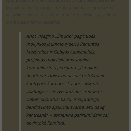
specialistas yra labai svarbus asmuo, kuris teisinga linkme
koordinuoja užsiėmimų struktūrą, padeda vaikams sukurti
vaidybines situacijas, jų tema moderuoja diskusiją, sudeda
svarbiausius temos akcentus.
Anot Visagino „Žiburio“ pagrinidės
mokyklos jaunimo lyderių Ramintos
Mazūraitės ir Gabijos Kaukėnaitės,
projektas moksleiviams suteikė
komunikacinių gebėjimų. „Išmokau
bendrauti. Anksčiau dažnai pritrūkdavo
kantrybės kam nors ką nors aiškinti,
ypatingai – senyvo amžiaus žmonėms.
Dabar, supratusi kartų ir supratingo
bendravimo apskritai svarbą, esu daug
kantresnė“, – asmenine patirtimi dalinosi
devintokė Raminta.