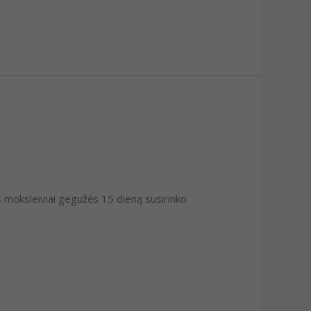
s moksleiviai gegužės 15 dieną susirinko