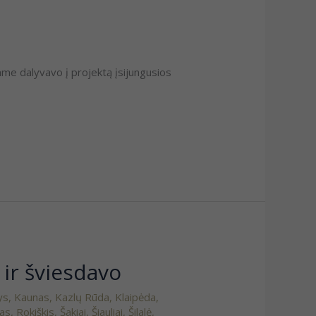
iame dalyvavo į projektą įsijungusios
 ir šviesdavo
ys
,
Kaunas
,
Kazlų Rūda
,
Klaipėda
,
vas
,
Rokiškis
,
Šakiai
,
Šiauliai
,
Šilalė
,