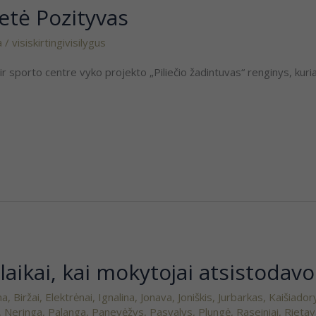
ietė Pozityvas
a
/
visiskirtingivisilygus
ir sporto centre vyko projekto „Piliečio žadintuvas“ renginys, kur
aikai, kai mokytojai atsistodavo
ma
,
Biržai
,
Elektrėnai
,
Ignalina
,
Jonava
,
Joniškis
,
Jurbarkas
,
Kaišiador
,
Neringa
,
Palanga
,
Panevėžys
,
Pasvalys
,
Plungė
,
Raseiniai
,
Rieta