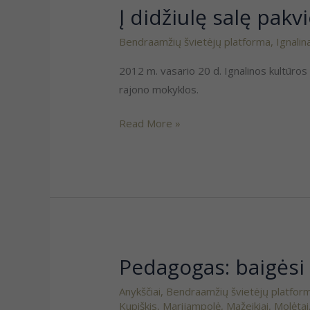
Į didžiulę salę pakv
Bendraamžių švietėjų platforma
,
Ignalin
2012 m. vasario 20 d. Ignalinos kultūros 
rajono mokyklos.
Read More »
Pedagogas: baigėsi l
Pedagogas:
baigėsi
Anykščiai
,
Bendraamžių švietėjų platfor
laikai,
Kupiškis
,
Marijampolė
,
Mažeikiai
,
Molėtai