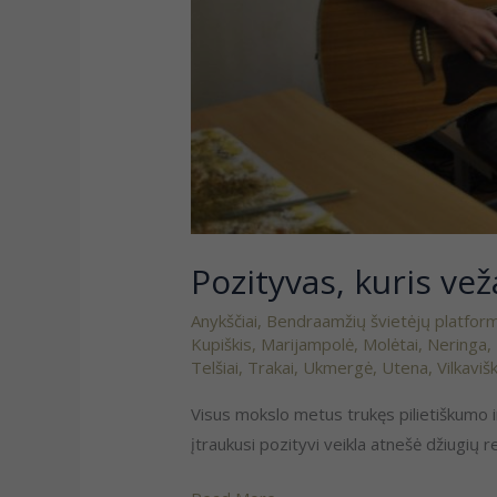
Pozityvas, kuris vež
Anykščiai
,
Bendraamžių švietėjų platfor
Kupiškis
,
Marijampolė
,
Molėtai
,
Neringa
,
Telšiai
,
Trakai
,
Ukmergė
,
Utena
,
Vilkaviš
Visus mokslo metus trukęs pilietiškumo 
įtraukusi pozityvi veikla atnešė džiugi