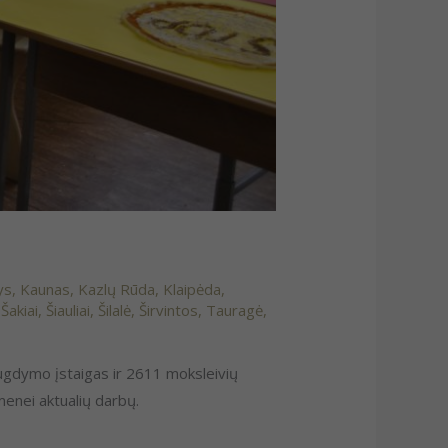
ys
,
Kaunas
,
Kazlų Rūda
,
Klaipėda
,
,
Šakiai
,
Šiauliai
,
Šilalė
,
Širvintos
,
Tauragė
,
 ugdymo įstaigas ir 2611 moksleivių
menei aktualių darbų.