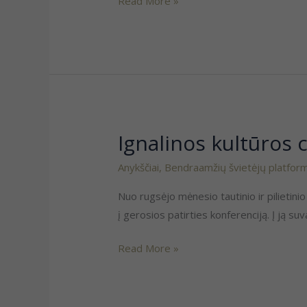
Read More »
Ignalinos kultūros 
Ignalinos
kultūros
Anykščiai
,
Bendraamžių švietėjų platfor
centre
dūzgė
Nuo rugsėjo mėnesio tautinio ir pilietin
pozityvai
į gerosios patirties konferenciją. Į ją su
Read More »