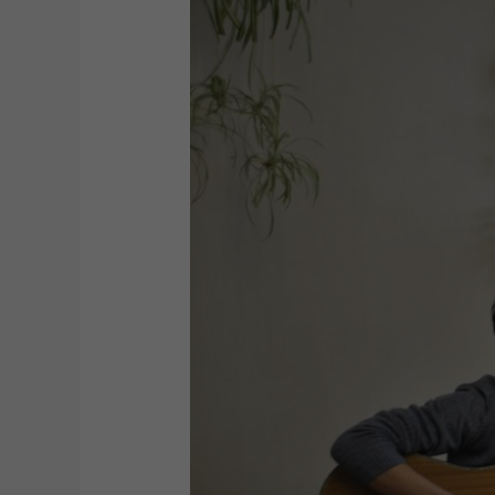
Pozityvas,
kuris
veža