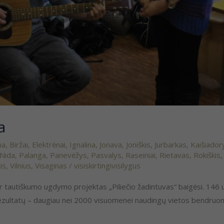
a
ma
,
Biržai
,
Elektrėnai
,
Ignalina
,
Jonava
,
Joniškis
,
Jurbarkas
,
Kaišiador
Nida
,
Palanga
,
Panevėžys
,
Pasvalys
,
Raseiniai
,
Rietavas
,
Rokiškis
kis
,
Vilnius
,
Visaginas
/
visiskirtingivisilygus
ir tautiškumo ugdymo projektas „Piliečio žadintuvas“ baigėsi. 146
ų rezultatų – daugiau nei 2000 visuomenei naudingų vietos bendruo