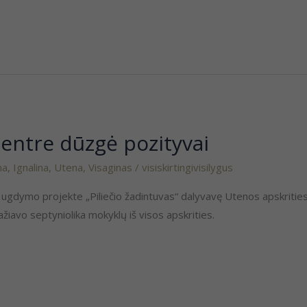
centre dūzgė pozityvai
ma
,
Ignalina
,
Utena
,
Visaginas
/
visiskirtingivisilygus
io ugdymo projekte „Piliečio žadintuvas“ dalyvavę Utenos apskritie
važiavo septyniolika mokyklų iš visos apskrities.