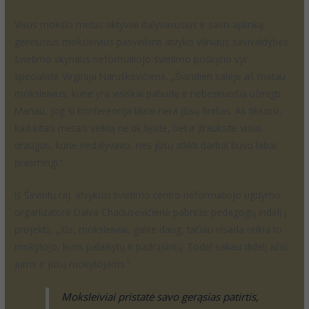
Visus mokslo metus aktyviai dalyvavusius ir savo aplinką
gerinusius moksleivius pasveikinti atvyko Vilniaus savivaldybės
švietimo skyriaus neformaliojo švietimo poskyrio vyr.
specialistė Virginija Naruškevičienė. „Šiandien salėje aš matau
moksleivius, kurie yra visiškai pabudę ir nebesiruošia užmigti.
Manau, jog ši konferencija tikrai nėra jūsų finišas. Aš tikiuosi,
kad kitais metais veiklą ne tik tęsite, bet ir įtrauksite visus
draugus, kurie nedalyvavo, nes jūsų atlikti darbai buvo labai
prasmingi.“
Iš Širvintų raj. atvykusi švietimo centro neformaliojo ugdymo
organizatorė Daiva Chadusevičienė pabrėžė pedagogų indėlį į
projektą: „Jūs, moksleiviai, galite daug, tačiau visada reikia to
mokytojo, kuris palaikytų ir padrąsintų. Todėl sakau didelį ačiū
jums ir jūsų mokytojams.“
Moksleiviai pristatė savo gerąsias patirtis,