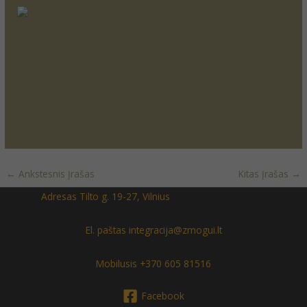
←
Ankstesnis Įrašas
Kitas Įrašas
→
Adresas Tilto g. 19-27, Vilnius
El. paštas integracija@zmogui.lt
Mobilusis +370 605 81516
Facebook