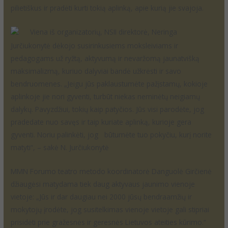
pilietiškus ir pradėti kurti tokią aplinką, apie kurią jie svajoja.
Viena iš organizatorių, NSII direktorė, Neringa
Jurčiukonytė dėkojo susirinkusiems moksleiviams ir
pedagogams už ryžtą, aktyvumą ir nevaržomą jaunatvišką
maksimalizmą, kuriuo dalyviai bandė užkrėsti ir savo
bendruomenes. „Jeigu jūs paklaustumėte pažįstamų, kokioje
aplinkoje jie nori gyventi, turbūt niekas neminėtų neigiamų
dalykų. Pavyzdžiui, tokių kaip patyčios. Jūs visi parodėte, jog
pradedate nuo savęs ir taip kuriate aplinką, kurioje gera
gyventi. Noriu palinkėti, jog būtumėte tuo pokyčiu, kurį norite
matyti“, – sakė N. Jurčiukonytė
MMN Forumo teatro metodo koordinatorė Danguolė Girčienė
džiaugėsi matydama tiek daug aktyvaus jaunimo vienoje
vietoje: „Jūs ir dar daugiau nei 2000 jūsų bendraamžių ir
mokytojų įrodėte, jog susitelkimas vienoje vietoje gali stipriai
prisidėti prie gražesnės ir geresnės Lietuvos ateities kūrimo.“