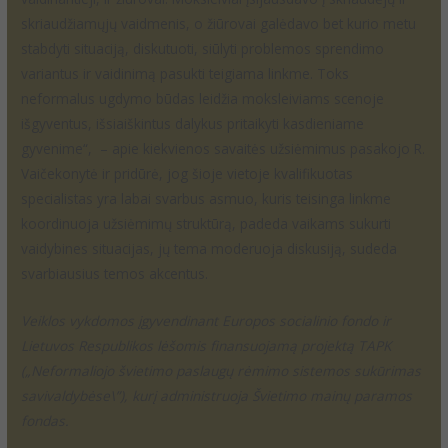
skriaudžiamųjų vaidmenis, o žiūrovai galėdavo bet kurio metu
stabdyti situaciją, diskutuoti, siūlyti problemos sprendimo
variantus ir vaidinimą pasukti teigiama linkme. Toks
neformalus ugdymo būdas leidžia moksleiviams scenoje
išgyventus, išsiaiškintus dalykus pritaikyti kasdieniame
gyvenime“, – apie kiekvienos savaitės užsiėmimus pasakojo R.
Vaičekonytė ir pridūrė, jog šioje vietoje kvalifikuotas
specialistas yra labai svarbus asmuo, kuris teisinga linkme
koordinuoja užsiėmimų struktūrą, padeda vaikams sukurti
vaidybines situacijas, jų tema moderuoja diskusiją, sudeda
svarbiausius temos akcentus.
Veiklos vykdomos įgyvendinant Europos socialinio fondo ir
Lietuvos Respublikos lėšomis finansuojamą projektą TAPK
(„Neformaliojo švietimo paslaugų rėmimo sistemos sukūrimas
savivaldybėse\”), kurį administruoja Švietimo mainų paramos
fondas.