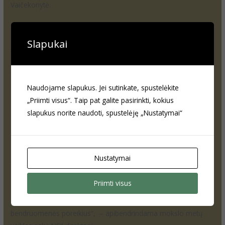
Vaičekonytė.
Slapukai
Visus metus vykdė visuomenei aktualią veiklą
Viena iš projekto organizatorių Neringa Jurčiukonytė teigė, jog
Naudojame slapukus. Jei sutinkate, spustelėkite
vykdytos veiklos aktualios visiems: „Visuomenėje gausu mitų,
„Priimti visus“. Taip pat galite pasirinkti, kokius
kad patys žmonės negali įsitraukti į jiems rūpimų problemų
slapukus norite naudoti, spustelėję „Nustatymai“
sprendimus. Taip pat – nėra įsiklausoma į jaunimo poreikius, jų
pasiūlymus. Projektas „Piliečio žadintuvas“ įgalino jaunimą
spręsti jiems svarbias problemas. Moksleiviai aktyviai įsitraukė į
diskusijas apie patyčias, žalingus įpročius, jaunimo santykius su
Nustatymai
vyresnių kartų žmonėmis, aktualias visuomenei problemas. Per
devynis mėnesius trukusį projektą keitėsi dalyvių vertybės. Būti
Priimti visus
pilietišku, tai nereiškia atlikti darbus priverstinai. Būti piliečiu yra
madinga! Pilietiškumas – gyvenimo būdas, įsiklausymas į
bendruomenės poreikius“, – apibendrindama mokslo metų