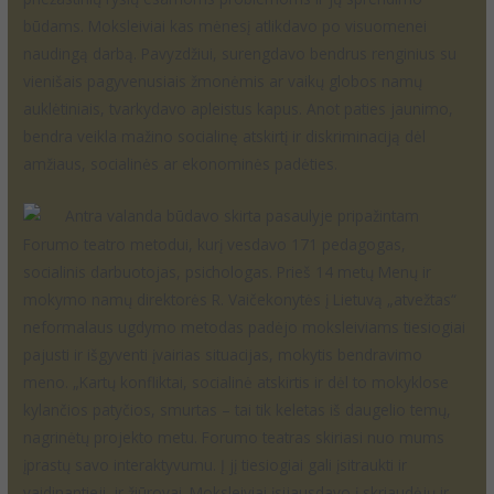
būdams. Moksleiviai kas mėnesį atlikdavo po visuomenei
naudingą darbą. Pavyzdžiui, surengdavo bendrus renginius su
vienišais pagyvenusiais žmonėmis ar vaikų globos namų
auklėtiniais, tvarkydavo apleistus kapus. Anot paties jaunimo,
bendra veikla mažino socialinę atskirtį ir diskriminaciją dėl
amžiaus, socialinės ar ekonominės padėties.
Antra valanda būdavo skirta pasaulyje pripažintam
Forumo teatro metodui, kurį vesdavo 171 pedagogas,
socialinis darbuotojas, psichologas. Prieš 14 metų Menų ir
mokymo namų direktorės R. Vaičekonytės į Lietuvą „atvežtas“
neformalaus ugdymo metodas padėjo moksleiviams tiesiogiai
pajusti ir išgyventi įvairias situacijas, mokytis bendravimo
meno. „Kartų konfliktai, socialinė atskirtis ir dėl to mokyklose
kylančios patyčios, smurtas – tai tik keletas iš daugelio temų,
nagrinėtų projekto metu. Forumo teatras skiriasi nuo mums
įprastų savo interaktyvumu. Į jį tiesiogiai gali įsitraukti ir
vaidinantieji, ir žiūrovai. Moksleiviai įsijausdavo į skriaudėjų ir