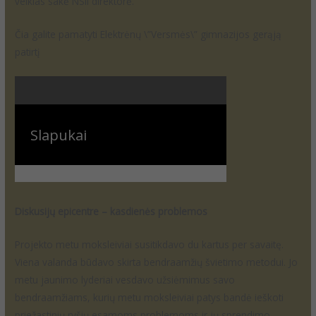
veiklas sakė NSII direktorė.
Čia galite pamatyti Elektrėnų \”Versmės\” gimnazijos gerąją
patirtį
Diskusijų epicentre – kasdienės problemos
Projekto metu moksleiviai susitikdavo du kartus per savaitę.
Viena valanda būdavo skirta bendraamžių švietimo metodui. Jo
metu jaunimo lyderiai vesdavo užsiėmimus savo
bendraamžiams, kurių metu moksleiviai patys bandė ieškoti
priežastinių ryšių esamoms problemoms ir jų sprendimo