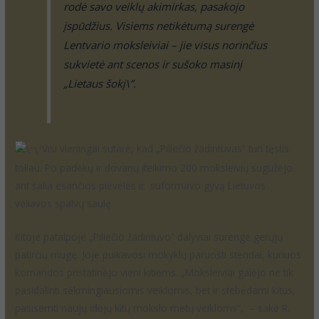
rodė savo veiklų akimirkas, pasakojo
įspūdžius. Visiems netikėtumą surengė
Lentvario moksleiviai – jie visus norinčius
sukvietė ant scenos ir sušoko masinį
„Lietaus šokį\”.
Visi vieningai sutarė, kad „Piliečio žadintuvas“ turi tęstis
toliau. Po padėkų ir dovanų įteikimo 200 moksleivių sugužėjo
ant šalia esančios pievelės ir suformavo gyvą Lietuvos
vėliavos spalvų saulę.
Kitoje patalpoje „Piliečio žadintuvo“ dalyviai surengė gerųjų
patirčių mugę. Joje puikavosi mokyklų paruošti stendai, kuriuos
komandos pristatinėjo vieni kitiems. „Moksleiviai galėjo ne tik
pasidalinti sėkmingiausiomis veiklomis, bet ir stebėdami kitus,
pasisemti naujų idėjų kitų mokslo metų veikloms“, – sakė R.