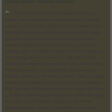
Diskusijų epicentre – kasdienės problemos
Projekto metu moksleiviai susitikdavo du kartus per
savaitę. Viena valanda būdavo skirta bendraamžių švietimo
metodui. Jo metu jaunimo lyderiai vesdavo užsiėmimus savo
bendraamžiams, kurių metu moksleiviai patys bandė ieškoti
priežastinių ryšių esamoms problemoms ir jų sprendimo
būdams. Moksleiviai kas mėnesį atlikdavo po visuomenei
naudingą darbą. Pavyzdžiui, surengdavo bendrus renginius su
vienišais pagyvenusiais žmonėmis ar vaikų globos namų
auklėtiniais, tvarkydavo apleistus kapus. Anot paties jaunimo,
bendra veikla mažino socialinę atskirtį ir diskriminaciją dėl
amžiaus, socialinės ar ekonominės padėties. Šakių raj. Šilgalių
pagrindinės mokyklos jaunimo lyderis Selestinas Sragauskas
teigė, jog vien iš įsimintiniausių temų buvo prekyba žmonėmis:
„ „Pozityvo“ metodinė knyga šiuo klausimu suteikė tikrai daug
žinių. Kartu su bendraamžiais sužinojome, kaip reikėtų
apsisaugoti tokioje situacijoje, kaip įsitikinti, kad užsienyje