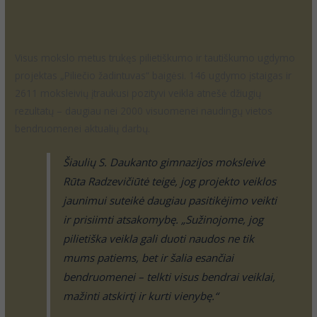
Ukmergė
,
Utena
,
Vilkaviškis
,
Vilnius
,
Visaginas
/ Autorius
visiskirtingivisilygus
Visus mokslo metus trukęs pilietiškumo ir tautiškumo ugdymo
projektas „Piliečio žadintuvas“ baigėsi. 146 ugdymo įstaigas ir
2611 moksleivių įtraukusi pozityvi veikla atnešė džiugių
rezultatų – daugiau nei 2000 visuomenei naudingų vietos
bendruomenei aktualių darbų.
Šiaulių S. Daukanto gimnazijos moksleivė
Rūta Radzevičiūtė teigė, jog projekto veiklos
jaunimui suteikė daugiau pasitikėjimo veikti
ir prisiimti atsakomybę. „Sužinojome, jog
pilietiška veikla gali duoti naudos ne tik
mums patiems, bet ir šalia esančiai
bendruomenei – telkti visus bendrai veiklai,
mažinti atskirtį ir kurti vienybę.“