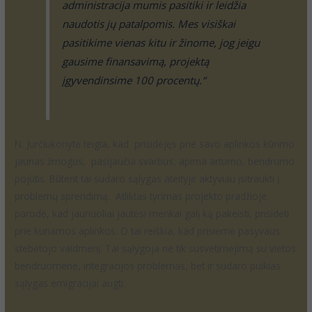
administracija mumis pasitiki ir leidžia
naudotis jų patalpomis. Mes visiškai
pasitikime vienas kitu ir žinome, jog jeigu
gausime finansavimą, projektą
įgyvendinsime 100 procentų.“
N. Jurčiukonytė teigia, kad prisidėjęs prie savo aplinkos kūrimo
jaunas žmogus, pasijaučia svarbus, apima artumo, bendrumo
pojūtis. Būtent tai sudaro sąlygas ateityje aktyviau įsitraukti į
problemų sprendimą. Atliktas tyrimas projekto pradžioje
parodė, kad jaunuoliai jautėsi menkai galį ką pakeisti, prisidėti
prie kuriamos aplinkos. O tai reiškia, kad prisiėmė pasyvaus
stebėtojo vaidmenį. Tai sąlygoja ne tik susvetimėjimą su vietos
bendruomene, integracijos problemas, bet ir sudaro puikias
sąlygas emigracijai augti.