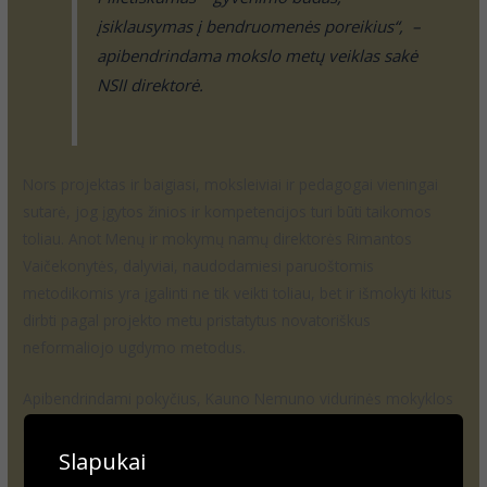
įsiklausymas į bendruomenės poreikius“, –
apibendrindama mokslo metų veiklas sakė
NSII direktorė.
Nors projektas ir baigiasi, moksleiviai ir pedagogai vieningai
sutarė, jog įgytos žinios ir kompetencijos turi būti taikomos
toliau. Anot Menų ir mokymų namų direktorės Rimantos
Vaičekonytės, dalyviai, naudodamiesi paruoštomis
metodikomis yra įgalinti ne tik veikti toliau, bet ir išmokyti kitus
dirbti pagal projekto metu pristatytus novatoriškus
neformaliojo ugdymo metodus.
Apibendrindami pokyčius, Kauno Nemuno vidurinės mokyklos
moksleiviai sukūrė linksmą trumpametražį filmą apie tai, kaip
pasikeitė Pozityvo komandos nuostatos per mokslo metus:
Slapukai