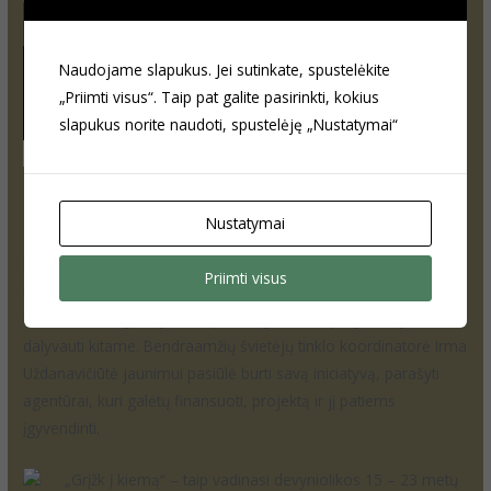
Naudojame slapukus. Jei sutinkate, spustelėkite
„Priimti visus“. Taip pat galite pasirinkti, kokius
slapukus norite naudoti, spustelėję „Nustatymai“
Subūrė savo iniciatyvą
Nustatymai
Projekto metu jaunimo lyderiams buvo organizuojami
Priimti visus
išvykstamieji kelių dienų mokymai. Vieno iš jų metu aktyviausi
moksleiviai sugalvojo, kad pasibaigus šiam projektui, jie nori
dalyvauti kitame. Bendraamžių švietėjų tinklo koordinatorė Irma
Uždanavičiūtė jaunimui pasiūlė burti savą iniciatyvą, parašyti
agentūrai, kuri galėtų finansuoti, projektą ir jį patiems
įgyvendinti.
„Grįžk į kiemą“ – taip vadinasi devyniolikos 15 – 23 metų