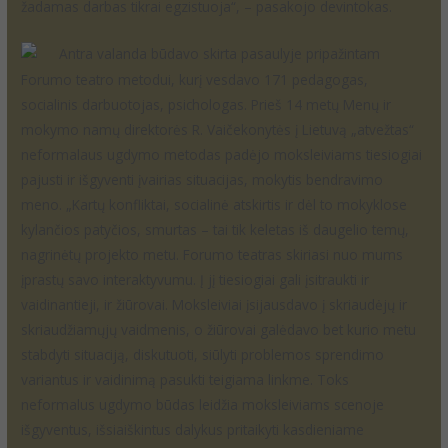
žadamas darbas tikrai egzistuoja“, – pasakojo devintokas.
Antra valanda būdavo skirta pasaulyje pripažintam
Forumo teatro metodui, kurį vesdavo 171 pedagogas,
socialinis darbuotojas, psichologas. Prieš 14 metų Menų ir
mokymo namų direktorės R. Vaičekonytės į Lietuvą „atvežtas“
neformalaus ugdymo metodas padėjo moksleiviams tiesiogiai
pajusti ir išgyventi įvairias situacijas, mokytis bendravimo
meno. „Kartų konfliktai, socialinė atskirtis ir dėl to mokyklose
kylančios patyčios, smurtas – tai tik keletas iš daugelio temų,
nagrinėtų projekto metu. Forumo teatras skiriasi nuo mums
įprastų savo interaktyvumu. Į jį tiesiogiai gali įsitraukti ir
vaidinantieji, ir žiūrovai. Moksleiviai įsijausdavo į skriaudėjų ir
skriaudžiamųjų vaidmenis, o žiūrovai galėdavo bet kurio metu
stabdyti situaciją, diskutuoti, siūlyti problemos sprendimo
variantus ir vaidinimą pasukti teigiama linkme. Toks
neformalus ugdymo būdas leidžia moksleiviams scenoje
išgyventus, išsiaiškintus dalykus pritaikyti kasdieniame