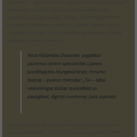
gyvenime“, – apie kiekvienos savaitės užsiėmimus pasakojo R.
Vaičekonytė ir pridūrė, jog šioje vietoje kvalifikuotas
specialistas yra labai svarbus asmuo, kuris teisinga linkme
koordinuoja užsiėmimų struktūrą, padeda vaikams sukurti
vaidybines situacijas, jų tema moderuoja diskusiją, sudeda
svarbiausius temos akcentus.
Anot Klaipėdos Dvasinės pagalbos
jaunimui centro specialistės Lijanos
Juodžbalytės-Stungevičienės, Forumo
teatras – puikus metodas: „Tai – labai
veiksmingas būdas susikalbėti su
paaugliais, išgirsti nuomonę, juos suprasti.
Veiklos vykdomos įgyvendinant Europos socialinio fondo ir
Lietuvos Respublikos lėšomis finansuojamą projektą TAPK