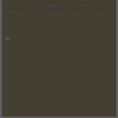
(„Neformaliojo švietimo paslaugų rėmimo sistemos sukūrimas
savivaldybėse\”), kurį administruoja Švietimo mainų paramos
fondas.