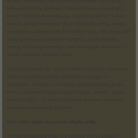
kuriame atsispindėjo šeimos ir kartų konfliktai. Dar rugsėjį,
pirmą kartą išvydę spektaklį, moksleiviai buvo pakviesti lipti į
sceną ir bandyti pakeisti situaciją, išspręsti problemą. Tuomet
norinčių atsirado tik keletas. Visus metus patys rengę etiudus
mokyklose, susitikimo metu kilo rankų miškas. Moksleiviai siūlė
įvairius problemos sprendimo variantus, o keli užlipę ant
scenos, kūrė naują scenarijų – teikė instrukcijas aktoriams ir
sutaikė vaidinime buvusias kartas.
„Gyvojoje bibliotekoje“ taip pat netrūko skaitytojų. Moksleiviai
aktyviai registravosi atviram pokalbiui su žmogumi iš
pažeidžiamų ir dažnai visuomenėje stigmatizuojamų grupių.
Romas, iš įkalinimo įstaigos išėjęs žmogus, lesbietė, negalią
turintis žmogus – su visais jais dalyviai aptarinėjo patiriamus
sunkumus kasdieniame gyvenime.
Visus metus vykdė visuomenei aktualią veiklą
Neringa Jurčiukonytė teigė, jog vykdytos veiklos aktualios