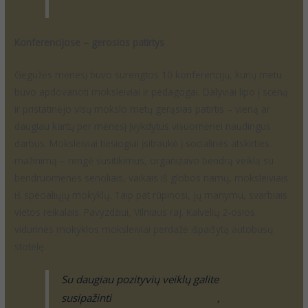
Konferencijose – gerosios patirtys
Gegužės mėnesį buvo surengtos 10 konferencijų, kurių metu
buvo apdovanoti moksleiviai ir pedagogai. Dalyviai lipo į sceną
ir pristatinėjo visų mokslo metų gerąsias patirtis – vieną ar
daugiau kartų per mėnesį įvykdytus visuomenei naudingus
darbus. Moksleiviai tiesiogiai įsitraukė į socialinės atskirties
mažinimą – rengė susitikimus, organizavo bendrą veiklą su
bendruomenės senoliais, vaikais iš globos namų, moksleiviais
iš specialiųjų mokyklų. Taip pat rūpinosi, jų manymu, svarbiais
vietos reikalais. Pavyzdžiui, Vilniaus raj. Kalvelių 2-osios
vidurinės mokyklos moksleiviai perdažė išpaišytą autobusų
stotelę.
Su daugiau pozityvių veiklų galite
susipažinti
visiskirtingivisilygus.lt
,