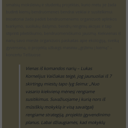
smalsių moksleivių ir studentų projektas, kurio metu jie žada
budinti kiemų bendruomenes bendrai veiklai ir susitelkimui.
Iniciatoriai žada padėti bendruomenėms organizuoti aplinkos
tvarkymo, suoliukų dažymo, bendrų renginių akcijas ir taip
stiprinti pilietiškumo, bendruomeniškumo jausmą. Kiekvienas iš
narių savo mieste organizuos paskaitas apie ekologiją, sveiką
gyvenseną, o projektą užbaigs masiniu „grįžimu į kiemą“ –
koncertu Telšiuose.
Vienas iš komandos narių – Lukas
Kornelijus Vaičiakas teigė, jog jaunuoliai iš 7
skirtingų miestų tapo lyg šeima: „Nuo
vasario kiekvieną mėnesį rengiame
susitikimus. Suvažiuojame į kurią nors iš
mūsiškių mokyklą ir visą savaitgalį
rengiame strategiją, projekto įgyvendinimo
planus. Labai džiaugiamės, kad mokyklų