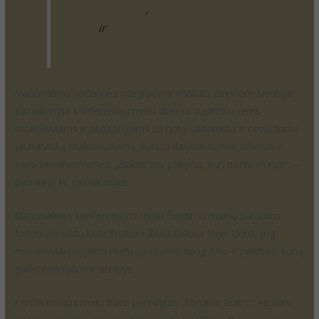
forumoteatras.lt
,
„Pozityvo“ Youtube
kanale
ir
Facebook puslapyje.
Nacionalinio socialinės integracijos instituto direktorė Neringa
Jurčiukonytė konferencijų metu dėkojo susirinkusiems
moksleiviams ir pedagogams už ryžtą, aktyvumą ir nevaržomą
jaunatvišką maksimalizmą, kuriuo dalyviai bandė užkrėsti ir
savo bendruomenes. „Būkite tuo pokyčiu, kurį norite matyti“, –
palinkėjo N. Jurčiukonytė.
Nacionalinės konferencijos metu Švietimo mainų paramos
fondo projektų koordinatorė Žana Orlova teigė tikinti, jog
moksleiviai projekto metu pasisėmė daug žinių ir patirties, kurią
galės panaudoti ir ateityje.
Konferencijos metu buvo parodytas „Forumo teatro“ etiudas,