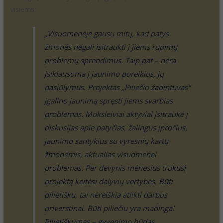
visiems:
„Visuomenėje gausu mitų, kad patys
žmonės negali įsitraukti į jiems rūpimų
problemų sprendimus. Taip pat – nėra
įsiklausoma į jaunimo poreikius, jų
pasiūlymus. Projektas „Piliečio žadintuvas“
įgalino jaunimą spręsti jiems svarbias
problemas. Moksleiviai aktyviai įsitraukė į
diskusijas apie patyčias, žalingus įpročius,
jaunimo santykius su vyresnių kartų
žmonėmis, aktualias visuomenei
problemas. Per devynis mėnesius trukusį
projektą keitėsi dalyvių vertybės. Būti
pilietišku, tai nereiškia atlikti darbus
priverstinai. Būti piliečiu yra madinga!
Pilietiškumas – gyvenimo būdas,