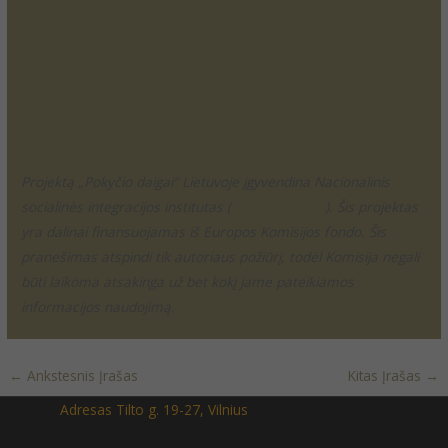
Projektą „Pokyčio daigai“ Lietuvoje įgyvendina Nacionalinis
socialinės integracijos institutas (
www.zmogui.lt
). Šis projektas
yra dalinai finansuojamas iš Europos Komisijos fondo. Šis
pranešimas atspindi tik autoriaus požiūrį, todėl Komisija negali
būti laikoma atsakinga už bet kokį jame pateikiamos
informacijos naudojimą
.
←
Ankstesnis Įrašas
Kitas Įrašas
→
Adresas Tilto g. 19-27, Vilnius