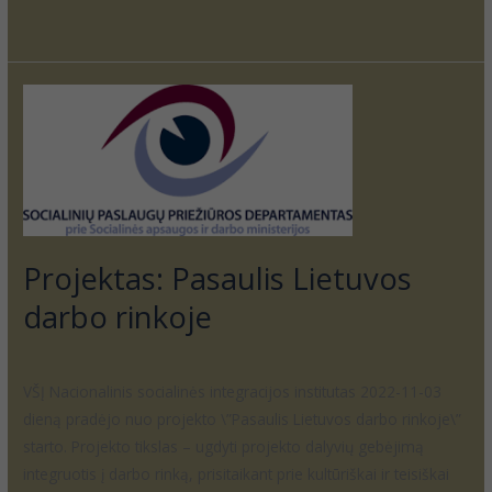
Read More »
Projektas:
Pasaulis
Lietuvos
darbo
rinkoje
Projektas: Pasaulis Lietuvos
darbo rinkoje
Informacija
/
visiskirtingivisilygus
VŠĮ Nacionalinis socialinės integracijos institutas 2022-11-03
dieną pradėjo nuo projekto \”Pasaulis Lietuvos darbo rinkoje\”
starto. Projekto tikslas – ugdyti projekto dalyvių gebėjimą
integruotis į darbo rinką, prisitaikant prie kultūriškai ir teisiškai