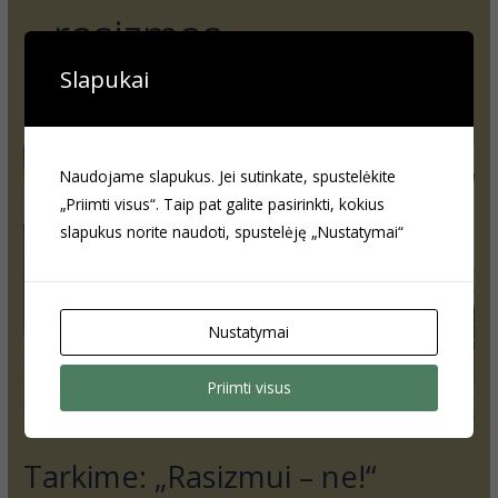
rasizmas
Slapukai
Tarkime:
Naudojame slapukus. Jei sutinkate, spustelėkite
„Rasizmui
„Priimti visus“. Taip pat galite pasirinkti, kokius
–
slapukus norite naudoti, spustelėję „Nustatymai“
ne!“
Nustatymai
Priimti visus
Tarkime: „Rasizmui – ne!“