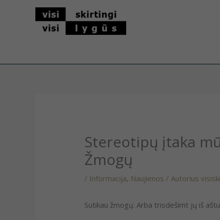
Pereiti
prie
turinio
Stereotipų įtaka mū
Žmogų
/
Informacija
,
Naujienos
/ Autorius
visisk
Sutikau žmogų. Arba trisdešimt jų iš aštu