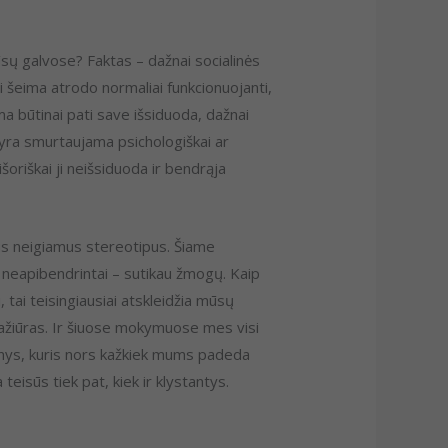
jūsų galvose? Faktas – dažnai socialinės
i šeima atrodo normaliai funkcionuojanti,
ma būtinai pati save išsiduoda, dažnai
 yra smurtaujama psichologiškai ar
šoriškai ji neišsiduoda ir bendrąja
ius neigiamus stereotipus. Šiame
 o neapibendrintai – sutikau žmogų. Kaip
 tai teisingiausiai atskleidžia mūsų
pažiūras. Ir šiuose mokymuose mes visi
nginys, kuris nors kažkiek mums padeda
teisūs tiek pat, kiek ir klystantys.