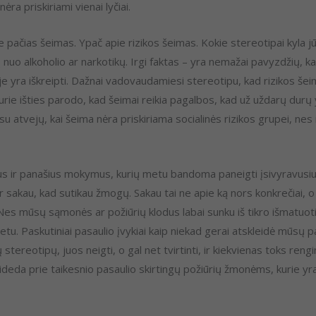
ėra priskiriami vienai lyčiai.
pie pačias šeimas. Ypač apie rizikos šeimas. Kokie stereotipai kyla 
 nuo alkoholio ar narkotikų. Irgi faktas – yra nemažai pavyzdžių, ka
je yra iškreipti. Dažnai vadovaudamiesi stereotipu, kad rizikos šei
urie išties parodo, kad šeimai reikia pagalbos, kad už uždarų durų
su atvejų, kai šeima nėra priskiriama socialinės rizikos grupei, nes i
okius ir panašius mokymus, kurių metu bandoma paneigti įsivyravus
l ir sakau, kad sutikau žmogų. Sakau tai ne apie ką nors konkrečiai,
 Nes mūsų sąmonės ar požiūrių klodus labai sunku iš tikro išmatuoti,
tu. Paskutiniai pasaulio įvykiai kaip niekad gerai atskleidė mūsų 
stereotipų, juos neigti, o gal net tvirtinti, ir kiekvienas toks re
sideda prie taikesnio pasaulio skirtingų požiūrių žmonėms, kurie yra 