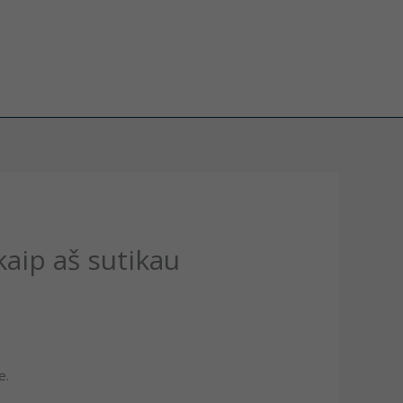
kaip aš sutikau
e.