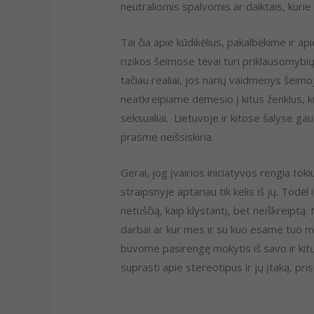
neutraliomis spalvomis ar daiktais, kurie n
Tai čia apie kūdikėlius, pakalbėkime ir a
rizikos šeimose tėvai turi priklausomybių
tačiau realiai, jos narių vaidmenys šeimo
neatkreipiame dėmesio į kitus ženklus, k
seksualiai. Lietuvoje ir kitose šalyse gau
prasme neišsiskiria.
Gerai, jog įvairios iniciatyvos rengia t
straipsnyje aptariau tik kelis iš jų. Todė
netuščią, kaip klystantį, bet neiškreiptą.
darbai ar kur mes ir su kuo esame tuo me
buvome pasirengę mokytis iš savo ir kitų 
suprasti apie stereotipus ir jų įtaką, pri