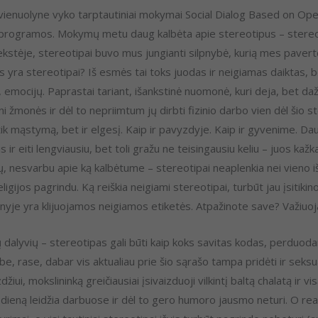
vienuolyne vyko tarptautiniai mokymai Social Dialog Based on Ope
programos. Mokymų metu daug kalbėta apie stereotipus – stereotipai
ekstėje, stereotipai buvo mus jungianti silpnybė, kurią mes paver
 yra stereotipai? Iš esmės tai toks juodas ir neigiamas daiktas, be
mų, emocijų. Paprastai tariant, išankstinė nuomonė, kuri deja, bet daž
pni žmonės ir dėl to nepriimtum jų dirbti fizinio darbo vien dėl ši
ik mąstymą, bet ir elgesį. Kaip ir pavyzdyje. Kaip ir gyvenime. Da
r eiti lengviausiu, bet toli gražu ne teisingausiu keliu – juos kažk
aidų, nesvarbu apie ką kalbėtume – stereotipai neaplenkia nei vieno i
ligijos pagrindu. Ką reiškia neigiami stereotipai, turbūt jau įsitikino
sienyje yra klijuojamos neigiamos etiketės. Atpažinote save? Važiuoj
dalyvių – stereotipas gali būti kaip koks savitas kodas, perduodanti
e, rase, dabar vis aktualiau prie šio sąrašo tampa pridėti ir seksual
zdžiui, mokslininką greičiausiai įsivaizduoji vilkintį baltą chalatą ir v
ą dieną leidžia darbuose ir dėl to gero humoro jausmo neturi. O real