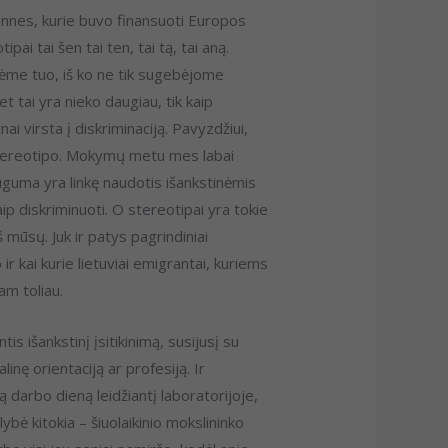
nnes, kurie buvo finansuoti Europos
 tai šen tai ten, tai tą, tai aną.
tėme tuo, iš ko ne tik sugebėjome
t tai yra nieko daugiau, tik kaip
nai virsta į diskriminaciją. Pavyzdžiui,
o stereotipo. Mokymų metu mes labai
uguma yra linkę naudotis išankstinėmis
aip diskriminuoti. O stereotipai yra tokie
š mūsų. Juk ir patys pagrindiniai
 ir kai kurie lietuviai emigrantai, kuriems
am toliau.
s išankstinį įsitikinimą, susijusį su
inę orientaciją ar profesiją. Ir
isą darbo dieną leidžiantį laboratorijoje,
ybė kitokia – šiuolaikinio mokslininko