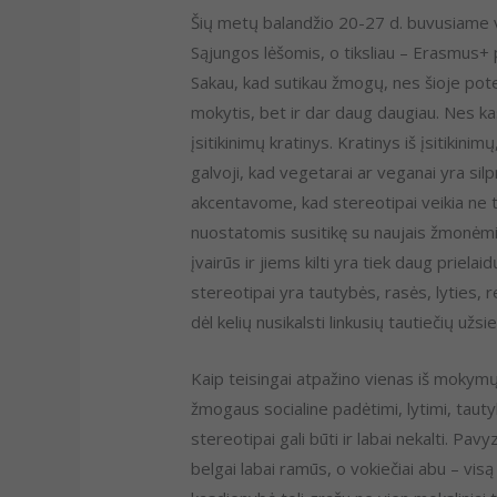
Šių metų balandžio 20-27 d. buvusiame 
Sąjungos lėšomis, o tiksliau – Erasmus+ 
Sakau, kad sutikau žmogų, nes šioje pot
mokytis, bet ir dar daug daugiau. Nes kas
įsitikinimų kratinys. Kratinys iš įsitikini
galvoji, kad vegetarai ar veganai yra sil
akcentavome, kad stereotipai veikia ne t
nuostatomis susitikę su naujais žmonėmis i
įvairūs ir jiems kilti yra tiek daug priel
stereotipai yra tautybės, rasės, lyties, re
dėl kelių nusikalsti linkusių tautiečių už
Kaip teisingai atpažino vienas iš mokymų 
žmogaus socialine padėtimi, lytimi, tautyb
stereotipai gali būti ir labai nekalti. Pavy
belgai labai ramūs, o vokiečiai abu – vis