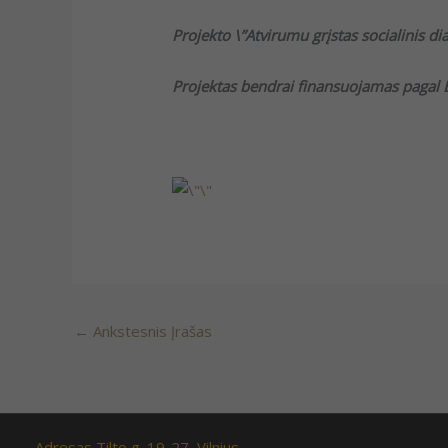
Projekto \”Atvirumu grįstas socialinis di
Projektas bendrai finansuojamas pagal
←
Ankstesnis Įrašas
Adresas Tilto g. 19-27, Vilnius