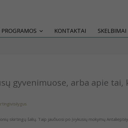
PROGRAMOS
KONTAKTAI
SKELBIMAI
sų gyvenimuose, arba apie tai, 
irtingivisilygus
onių skirtingų šalių. Taip jaučiuosi po įvykusių mokymų Antalieptėj