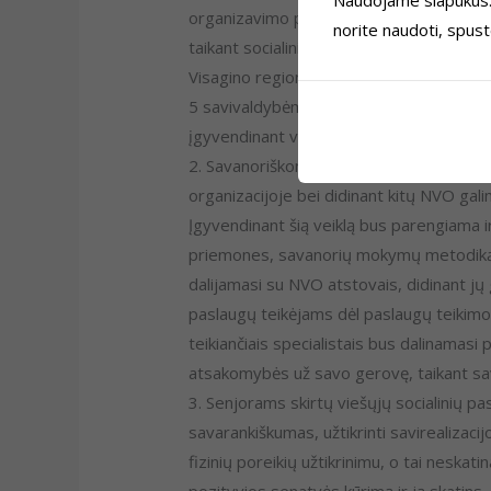
organizavimo poreikį, atliekant ekonomin
norite naudoti, spus
taikant socialinio verslo priemones. Inic
Visagino regiono sėkmingos integracijos 
5 savivaldybėms bei Kalėjimų departamen
įgyvendinant viešinimo priemones.
2. Savanoriškomis veiklomis grindžiamos
organizacijoje bei didinant kitų NVO
gali
Įgyvendinant šią veiklą bus parengiama i
priemones, savanorių mokymų metodiką,
dalijamasi su NVO atstovais, didinant jų 
paslaugų teikėjams dėl paslaugų teikimo
teikiančiais specialistais bus dalinamasi 
atsakomybės už savo gerovę, taikant sav
3. Senjorams skirtų viešųjų socialinių 
savarankiškumas, užtikrinti savirealizaci
fizinių poreikių užtikrinimu, o tai nes