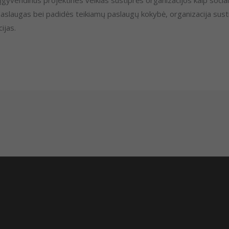
Įgyvendinus projektines veiklas sustiprės organizacijos kaip socialin
aslaugas bei padidės teikiamų paslaugų kokybė, organizacija sustip
ijas.