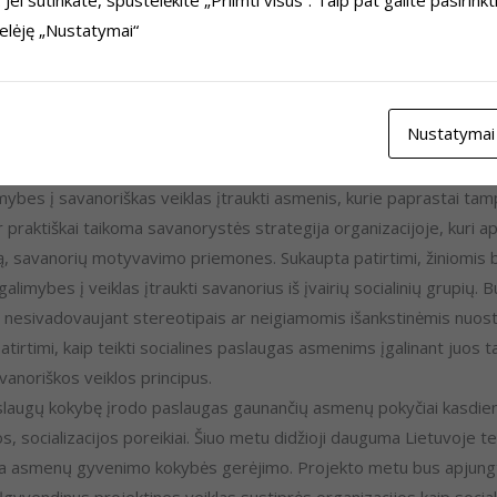
io paslaugos teikimo analizę bei kuriant efektyvaus ir tvaraus so
telėję „Nustatymai“
ijuojant socialinio verslo modelio diegimą teikiant viešąsias pasla
veiksnių analizė bei sukuriamas co-housingo modelis taikant social
tui ir Socialinės apsaugos ir darbo ministerijai. Taip pat įtvir
Nustatymai
 „Gyvosios bibliotekos” programos veiklų plėtojimas gerinant sav
mybes į savanoriškas veiklas įtraukti asmenis, kurie paprastai tam
r praktiškai taikoma savanorystės strategija organizacijoje, kuri 
 savanorių motyvavimo priemones. Sukaupta patirtimi, žiniomis
galimybes į veiklas įtraukti savanorius iš įvairių socialinių grupių
 nesivadovaujant stereotipais ar neigiamomis išankstinėmis nuost
patirtimi, kaip teikti socialines paslaugas asmenims įgalinant juos ta
anoriškos veiklos principus.
paslaugų kokybę įrodo paslaugas gaunančių asmenų pokyčiai kasdien
jos, socializacijos poreikiai. Šiuo metu didžioji dauguma Lietuvoje
katina asmenų gyvenimo kokybės gerėjimo. Projekto metu bus apjung