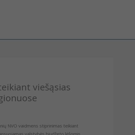
eikiant viešąsias
egionuose
inių NVO vaidmens stiprinimas teikiant
inansuojamas valstybės biudžeto lėšomis.