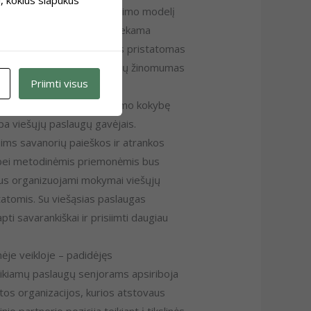
cialinės pagalbos organizavimo modelį
ugas nuteistiesiems bus atliekama
inio verslo principus, kuris pristatomas
tinamas NVO teikiamų paslaugų žinomumas
Priimti visus
anoriškų veiklų organizavimo kokybę
pa viešųjų paslaugų gavėjais.
apims savanorių paieškos ir atrankos
 bei metodinėmis priemonėmis bus
. Bus organizuojami mokymai viešųjų
atomis. Su viešąsias paslaugas
pti savarankiškai ir prisiimti daugiau
ėje veikloje – padidėjęs
 teikiamų paslaugų senjorams apsiriboja
tos organizacijos, kurios atstovaus