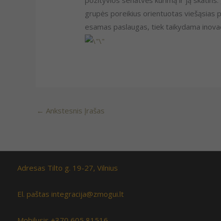
pozityvios senatvės kūrimą ir ją skatins. 
grupės poreikius orientuotas viešąsias p
esamas paslaugas, tiek taikydama inovac
←
Ankstesnis Įrašas
Adresas Tilto g. 19-27, Vilnius
El. paštas integracija@zmogui.lt
Mobilusis +370 605 81516