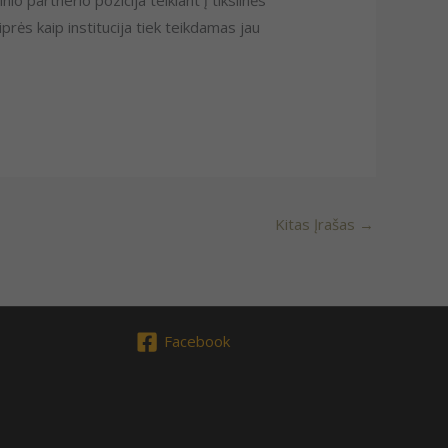
io partnerio pozicija teikiant į tikslinės
rės kaip institucija tiek teikdamas jau
Kitas Įrašas
→
Facebook