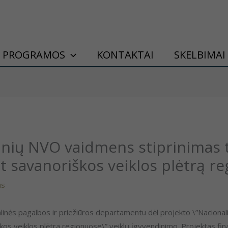
PROGRAMOS
KONTAKTAI
SKELBIMAI
inių NVO vaidmens stiprinimas t
t savanoriškos veiklos plėtrą r
us
linės pagalbos ir priežiūros departamentu dėl projekto \”Nacional
škos veiklos plėtrą regionuose\” veiklų įgyvendinimo. Projektas f