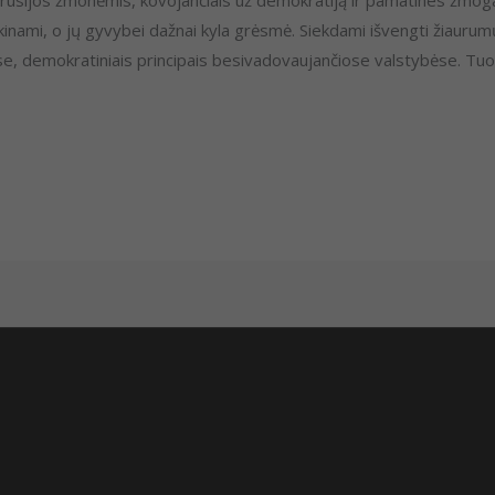
kinami, o jų gyvybei dažnai kyla grėsmė. Siekdami išvengti žiaurumų,
tose, demokratiniais principais besivadovaujančiose valstybėse. Tu