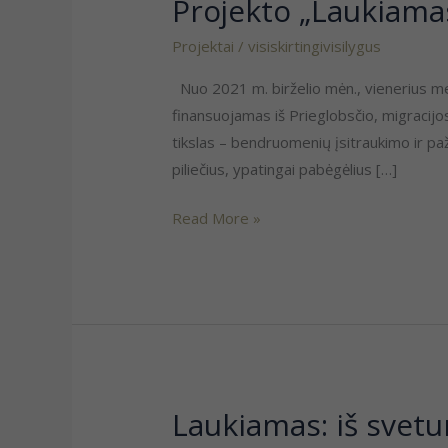
Projekto „Laukiamas
Projekto
„Laukiamas:
Projektai
/
visiskirtingivisilygus
iš
svetur“
Nuo 2021 m. birželio mėn., vienerius me
pabaiga
finansuojamas iš Prieglobsčio, migracij
tikslas – bendruomenių įsitraukimo ir p
piliečius, ypatingai pabėgėlius […]
Read More »
Laukiamas: iš svetu
Laukiamas:
iš