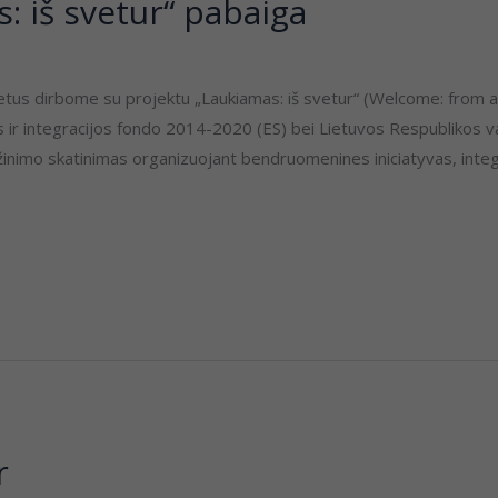
: iš svetur“ pabaiga
tus dirbome su projektu „Laukiamas: iš svetur“ (Welcome: from a
os ir integracijos fondo 2014-2020 (ES) bei Lietuvos Respublikos 
ažinimo skatinimas organizuojant bendruomenines iniciatyvas, inte
r