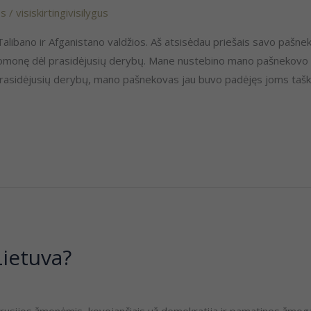
os
/
visiskirtingivisilygus
alibano ir Afganistano valdžios. Aš atsisėdau priešais savo pašnek
nuomonę dėl prasidėjusių derybų. Mane nustebino mano pašnekovo p
 prasidėjusių derybų, mano pašnekovas jau buvo padėjęs joms tašk
Lietuva?
arusijos žmonėmis, kovojančiais už demokratiją ir pamatines žmogaus