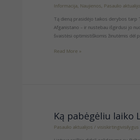
prašytoju
Informacija
,
Naujienos
,
Pasaulio aktualij
iš
Tą dieną prasidėjo taikos derybos tarp T
Afganistano:
Afganistano – ir nustebau išgirdusi jo 
kai
švaistėsi optimistiškomis žinutėmis dėl
lieki
gyvas
Read More »
tik
atsitiktinumo
dėka
Ką pabėgėliu laiko 
Ką
pabėgėliu
Pasaulio aktualijos
/
visiskirtingivisilygus
laiko
Lietuva?
Lietuva reiškia didelį solidarumą su Balt