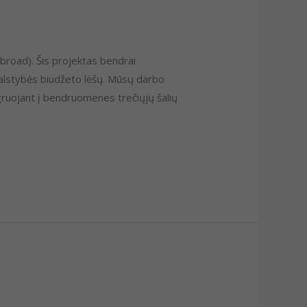
broad). Šis projektas bendrai
valstybės biudžeto lėšų. Mūsų darbo
gruojant į bendruomenes trečiųjų šalių