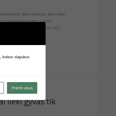
 bendruomenę? Mes manome, kad reikia
yti sąlygas lietuviams pažinti
 projektu Nr. PMIF-2.1.6-K-01-002
i, kokius slapukus
Priimti visus
i lieki gyvas tik