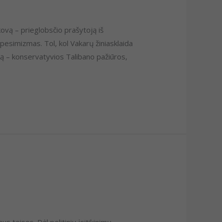
ovą – prieglobsčio prašytoją iš
esimizmas. Tol, kol Vakarų žiniasklaida
ą – konservatyvios Talibano pažiūros,
 teises. Dėl politinių įsitikinimų