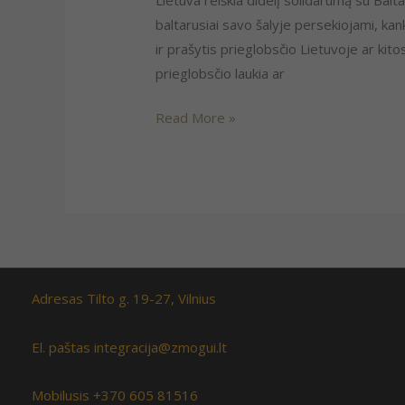
baltarusiai savo šalyje persekiojami, kan
ir prašytis prieglobsčio Lietuvoje ar ki
prieglobsčio laukia ar
Read More »
Adresas Tilto g. 19-27, Vilnius
El. paštas integracija@zmogui.lt
Mobilusis +370 605 81516