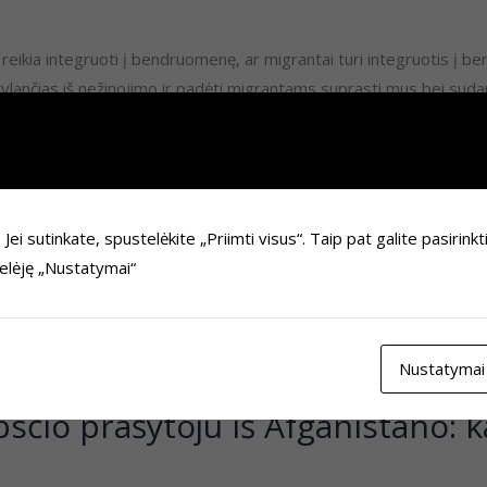
 reikia integruoti į bendruomenę, ar migrantai turi integruotis į
kylančias iš nežinojimo ir padėti migrantams suprasti mus bei sudar
startuojame su bendruomenių įsitraukimą ir pažinimą skatinančiu
i sutinkate, spustelėkite „Priimti visus“. Taip pat galite pasirinkt
telėję „Nustatymai“
Nustatymai
sčio prašytoju iš Afganistano: ka