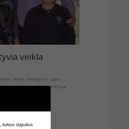
yvia veikla
antės, Nidos, Palangos ir Lapių
žiavo vienuolikos mokyklų atstovai.
i, kokius slapukus