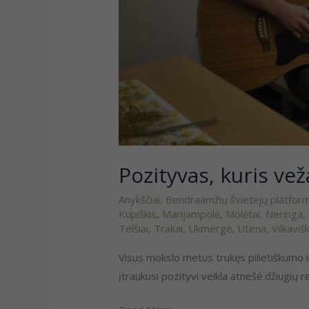
Pozityvas, kuris vež
Anykščiai
,
Bendraamžių švietėjų platfor
Kupiškis
,
Marijampolė
,
Molėtai
,
Neringa
,
Telšiai
,
Trakai
,
Ukmergė
,
Utena
,
Vilkaviš
Visus mokslo metus trukęs pilietiškumo 
įtraukusi pozityvi veikla atnešė džiugi