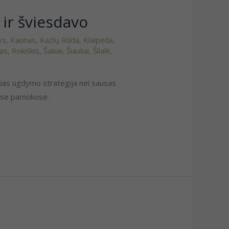
 ir šviesdavo
ys
,
Kaunas
,
Kazlų Rūda
,
Klaipėda
,
vas
,
Rokiškis
,
Šakiai
,
Šiauliai
,
Šilalė
,
tokias ugdymo strategija nei sausas
tose pamokose.