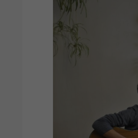
Pozityvas,
kuris
veža