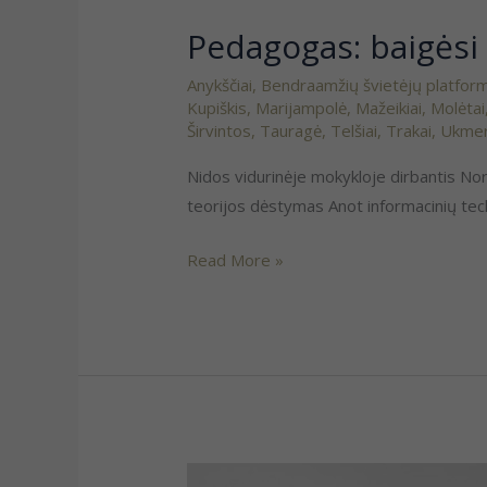
Pedagogas: baigėsi l
Pedagogas:
baigėsi
Anykščiai
,
Bendraamžių švietėjų platfor
laikai,
Kupiškis
,
Marijampolė
,
Mažeikiai
,
Molėtai
kai
Širvintos
,
Tauragė
,
Telšiai
,
Trakai
,
Ukme
mokytojai
Nidos vidurinėje mokykloje dirbantis Norbe
atsistodavo
teorijos dėstymas Anot informacinių tec
ir
šviesdavo
Read More »
Pozityvo