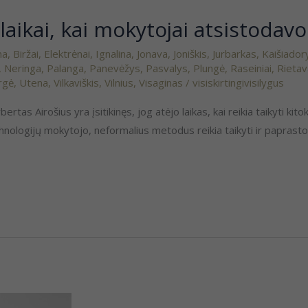
aikai, kai mokytojai atsistodavo
ma
,
Biržai
,
Elektrėnai
,
Ignalina
,
Jonava
,
Joniškis
,
Jurbarkas
,
Kaišiador
,
Neringa
,
Palanga
,
Panevėžys
,
Pasvalys
,
Plungė
,
Raseiniai
,
Rieta
rgė
,
Utena
,
Vilkaviškis
,
Vilnius
,
Visaginas
/
visiskirtingivisilygus
rtas Airošius yra įsitikinęs, jog atėjo laikas, kai reikia taikyti ki
hnologijų mokytojo, neformalius metodus reikia taikyti ir papras