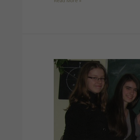
Read More »
Klaipėdos
apskrities
moksleiviai
dalinosi
metų
pozityvia
veikla