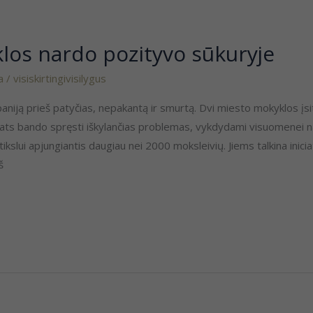
los nardo pozityvo sūkuryje
a
/
visiskirtingivisilygus
niją prieš patyčias, nepakantą ir smurtą. Dvi miesto mokyklos įsitr
pats bando spręsti iškylančias problemas, vykdydami visuomenei n
slui apjungiantis daugiau nei 2000 moksleivių. Jiems talkina inicia
š