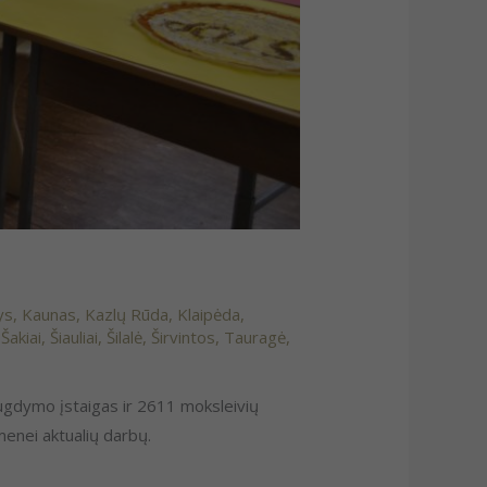
ys
,
Kaunas
,
Kazlų Rūda
,
Klaipėda
,
,
Šakiai
,
Šiauliai
,
Šilalė
,
Širvintos
,
Tauragė
,
 ugdymo įstaigas ir 2611 moksleivių
menei aktualių darbų.