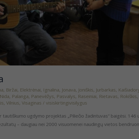
a
ma
,
Biržai
,
Elektrėnai
,
Ignalina
,
Jonava
,
Joniškis
,
Jurbarkas
,
Kaišiador
Nida
,
Palanga
,
Panevėžys
,
Pasvalys
,
Raseiniai
,
Rietavas
,
Rokiškis
kis
,
Vilnius
,
Visaginas
/
visiskirtingivisilygus
ir tautiškumo ugdymo projektas „Piliečio žadintuvas“ baigėsi. 146
ų rezultatų – daugiau nei 2000 visuomenei naudingų vietos bendruo