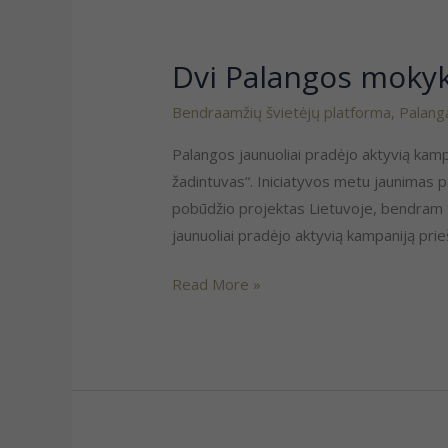
Dvi Palangos mokyk
Dvi
Palangos
Bendraamžių švietėjų platforma
,
Palang
mokyklos
nardo
Palangos jaunuoliai pradėjo aktyvią kampa
pozityvo
žadintuvas“. Iniciatyvos metu jaunimas 
sūkuryje
pobūdžio projektas Lietuvoje, bendram tik
jaunuoliai pradėjo aktyvią kampaniją prie
Read More »