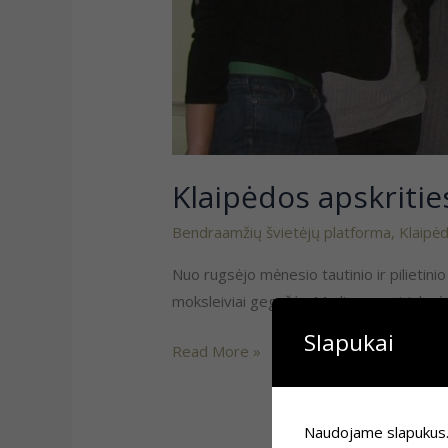
Klaipėdos apskritie
Bendraamžių švietėjų platforma
,
Klaipė
Nuo rugsėjo mėnesio tautinio ir pilietin
moksleiviai gegužės 11 dieną susirinko į
Slapukai
Read More »
Naudojame slapukus. Je