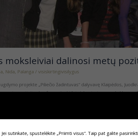
s moksleiviai dalinosi metų pozit
da
,
Nida
,
Palanga
/
visiskirtingivisilygus
io ugdymo projekte „Piliečio žadintuvas“ dalyvavę Klaipėdos, Juodkr
 gerosios patirties konferenciją. Į Klaipėdos turizmo mokyklą suva
i sutinkate, spustelėkite „Priimti visus“. Taip pat galite pasirinkt